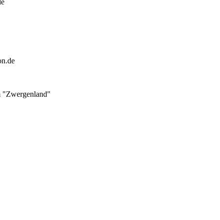
ndergarten-brilon.de
.de
em "Zwergenland"