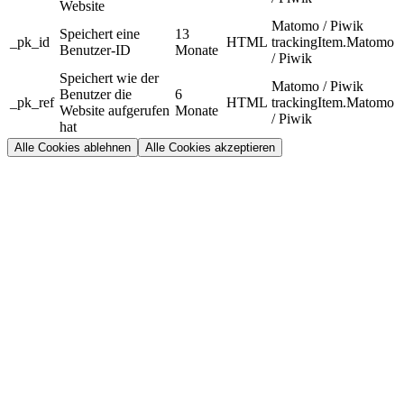
Website
Matomo / Piwik
Speichert eine
13
_pk_id
HTML
trackingItem.Matomo
Benutzer-ID
Monate
/ Piwik
Speichert wie der
Matomo / Piwik
Benutzer die
6
_pk_ref
HTML
trackingItem.Matomo
Website aufgerufen
Monate
/ Piwik
hat
Alle Cookies ablehnen
Alle Cookies akzeptieren