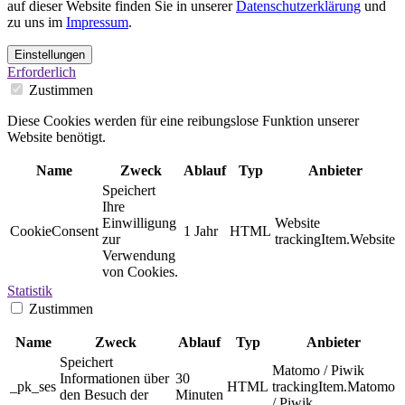
auf dieser Website finden Sie in unserer
Datenschutzerklärung
und
zu uns im
Impressum
.
Einstellungen
Erforderlich
Zustimmen
Diese Cookies werden für eine reibungslose Funktion unserer
Website benötigt.
Name
Zweck
Ablauf
Typ
Anbieter
Speichert
Ihre
Einwilligung
Website
CookieConsent
1 Jahr
HTML
zur
trackingItem.Website
Verwendung
von Cookies.
Statistik
Zustimmen
Name
Zweck
Ablauf
Typ
Anbieter
Speichert
Matomo / Piwik
Informationen über
30
_pk_ses
HTML
trackingItem.Matomo
den Besuch der
Minuten
/ Piwik