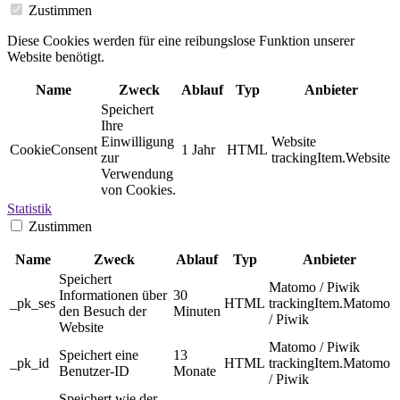
Zustimmen
Diese Cookies werden für eine reibungslose Funktion unserer
Website benötigt.
Name
Zweck
Ablauf
Typ
Anbieter
Speichert
Ihre
Einwilligung
Website
CookieConsent
1 Jahr
HTML
zur
trackingItem.Website
Verwendung
von Cookies.
Statistik
Zustimmen
Name
Zweck
Ablauf
Typ
Anbieter
Speichert
Matomo / Piwik
Informationen über
30
_pk_ses
HTML
trackingItem.Matomo
den Besuch der
Minuten
/ Piwik
Website
Matomo / Piwik
Speichert eine
13
_pk_id
HTML
trackingItem.Matomo
Benutzer-ID
Monate
/ Piwik
Speichert wie der